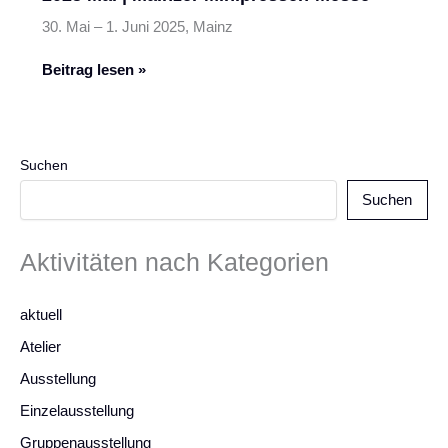
30. Mai – 1. Juni 2025, Mainz
2025
Beitrag lesen »
Mai
|
Mainzer
Minipressen-
Suchen
Messe
Suchen
Aktivitäten nach Kategorien
aktuell
Atelier
Ausstellung
Einzelausstellung
Gruppenausstellung