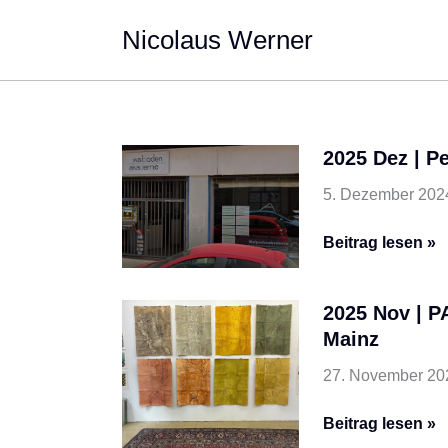
Zum
Nicolaus Werner
Inhalt
springen
2025 Dez | P
5. Dezember 202
2025
Beitrag lesen »
Dez
|
2025 Nov | P
Performance
Mainz
Adventskalende
27. November 20
2025
Beitrag lesen »
Nov