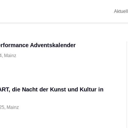
Aktuell
erformance Adventskalender
4, Mainz
ART, die Nacht der Kunst und Kultur in
r
25, Mainz