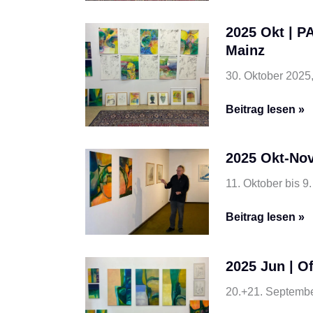
|
2025 Okt | P
PART,
Mainz
die
Nacht
30. Oktober 2025
der
Kunst
2025
Beitrag lesen »
und
Okt
Kultur
|
in
2025 Okt-Nov
PART,
Mainz
die
11. Oktober bis 
Nacht
der
2025
Beitrag lesen »
Kunst
Okt-
und
Nov
Kultur
2025 Jun | O
|
in
Ausstellung
20.+21. Septembe
Mainz
„form