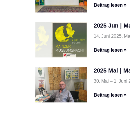
+farbe“
2025
Beitrag lesen »
Jun
|
2025 Jun | 
Offene
Ateliers
14. Juni 2025, M
RLP
2025
Beitrag lesen »
Jun
|
2025 Mai | M
Mainzer
Museumsnacht
30. Mai – 1. Juni
2025
Beitrag lesen »
Mai
|
Mainzer
Minipressen-
Messe