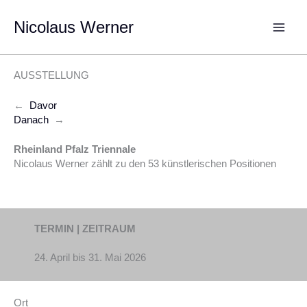
Zum
Inhalt
Nicolaus Werner
springen
AUSSTELLUNG
←
Davor
Danach
→
Rheinland Pfalz Triennale
Nicolaus Werner zählt zu den 53 künstlerischen Positionen
TERMIN | ZEITRAUM
24. April bis 31. Mai 2026
Ort