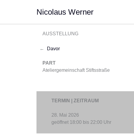
Zum
Nicolaus Werner
Inhalt
springen
AUSSTELLUNG
←
Davor
PART
Ateliergemeinschaft Stiftsstraße
TERMIN | ZEITRAUM
28. Mai 2026
geöffnet 18:00 bis 22:00 Uhr