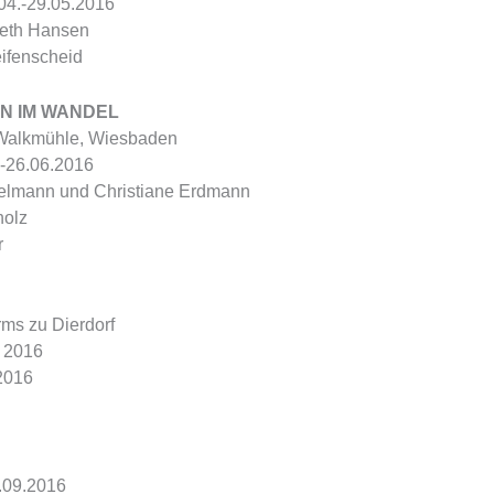
.04.-29.05.2016
beth Hansen
eifenscheid
ION IM WANDEL
 Walkmühle, Wiesbaden
.-26.06.2016
elmann und Christiane Erdmann
holz
r
rms zu Dierdorf
– 2016
.2016
4.09.2016