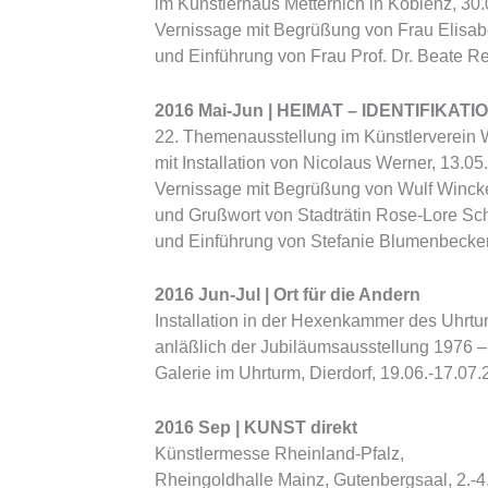
im Künstlerhaus Metternich in Koblenz, 30
Vernissage mit Begrüßung von Frau Elisa
und Einführung von Frau Prof. Dr. Beate R
2016 Mai-Jun | HEIMAT – IDENTIFIKAT
22. Themenausstellung im Künstlerverein
mit Installation von Nicolaus Werner, 13.05
Vernissage mit Begrüßung von Wulf Winck
und Grußwort von Stadträtin Rose-Lore Sc
und Einführung von Stefanie Blumenbecke
2016 Jun-Jul | Ort für die Andern
Installation in der Hexenkammer des Uhrtu
anläßlich der Jubiläumsausstellung 1976 
Galerie im Uhrturm, Dierdorf, 19.06.-17.07
2016 Sep | KUNST direkt
Künstlermesse Rheinland-Pfalz,
Rheingoldhalle Mainz, Gutenbergsaal, 2.-