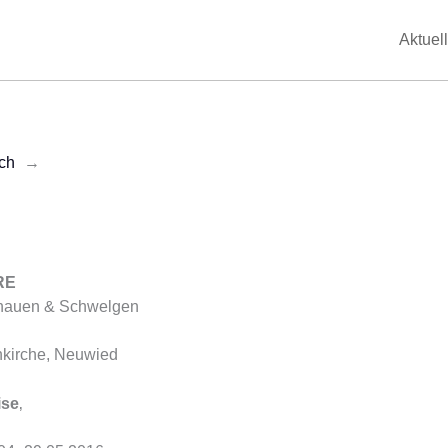
Aktuell
ch
→
RE
chauen & Schwelgen
nkirche, Neuwied
ise
‚